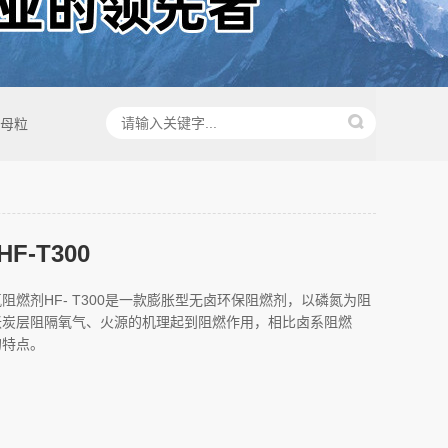
母粒
F-T300
阻燃剂HF- T300是一款膨胀型无卤环保阻燃剂，以磷氮为阻
胀炭层阻隔氧气、火源的机理起到阻燃作用，相比卤系阻燃
的特点。