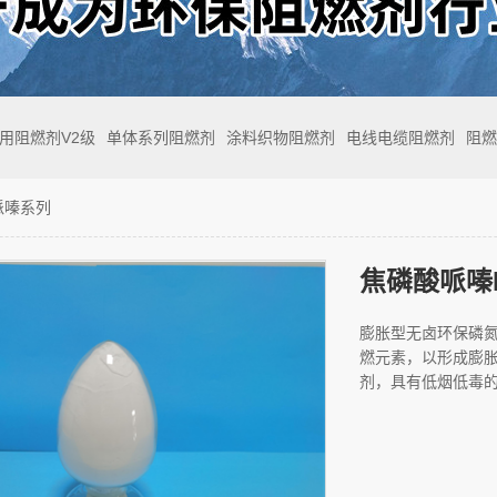
专用阻燃剂V2级
单体系列阻燃剂
涂料织物阻燃剂
电线电缆阻燃剂
阻燃
哌嗪系列
焦磷酸哌嗪H
膨胀型无卤环保磷氮
燃元素，以形成膨
剂，具有低烟低毒